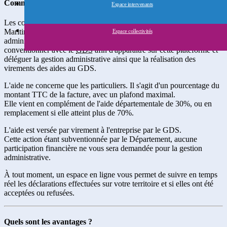
Comment fonctionne ce système ?
Espace intervenants
Les communes ou Communautés de Communes de la Seine-
Maritime qui souhaitent apporter une aide financière à leurs
Espace collectivités
administrés pour la destruction de nids de frelons asiatiques peuvent
conventionner avec le
GDS
afin d'apparaître sur cette plateforme et
déléguer la gestion administrative ainsi que la réalisation des
virements des aides au GDS.
L'aide ne concerne que les particuliers. Il s'agit d'un pourcentage du
montant TTC de la facture, avec un plafond maximal.
Elle vient en complément de l'aide départementale de 30%, ou en
remplacement si elle atteint plus de 70%.
L'aide est versée par virement à l'entreprise par le GDS.
Cette action étant subventionnée par le Département, aucune
participation financière ne vous sera demandée pour la gestion
administrative.
À tout moment, un espace en ligne vous permet de suivre en temps
réel les déclarations effectuées sur votre territoire et si elles ont été
acceptées ou refusées.
Quels sont les avantages ?